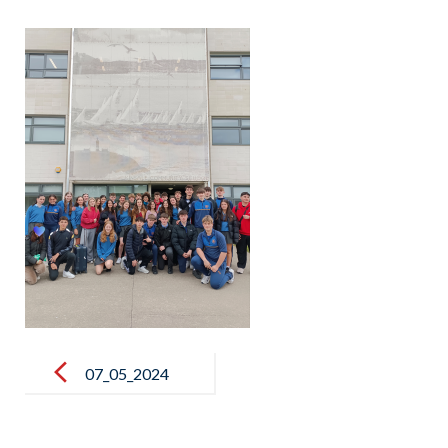
Post
navigation
07_05_2024
11_28_24