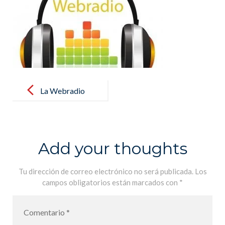
Post
navigation
La Webradio
du lycée, c´est
reparti! – La
Webradio del
Add your thoughts
colegio, ha
vuelto!
Tu dirección de correo electrónico no será publicada.
Los
campos obligatorios están marcados con
*