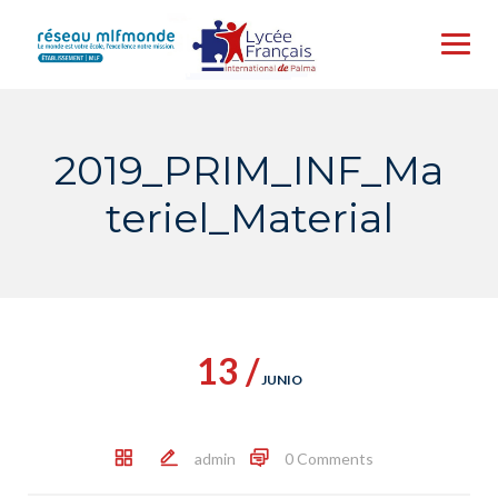
Skip
to
content
2019_PRIM_INF_Ma
teriel_Material
13 /
JUNIO
admin
0 Comments