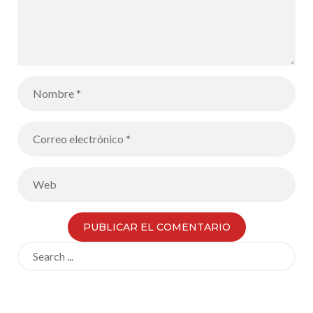
Search
for: