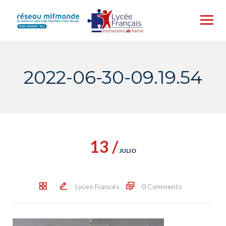
Skip
to
content
2022-06-30-09.19.54
13 /
JULIO
Lyceo Francés
0 Comments