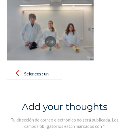
Post
navigation
Sciences : un
dernier cours
avec monsieur
Poulet –
Add your thoughts
Ciencias : una
última clase
Tu dirección de correo electrónico no será publicada.
Los
campos obligatorios están marcados con
*
con monsieur