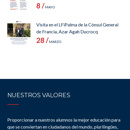
8 /
MAYO
Visita en el LFiPalma de la Cónsul General
de Francia, Azar Agah Ducrocq
28 /
MARZO
NUESTROS VALORES
Proporcionar a nuestros alumnos la mejor educación para
que se conviertan en ciudadanos del mundo, plurilingües,