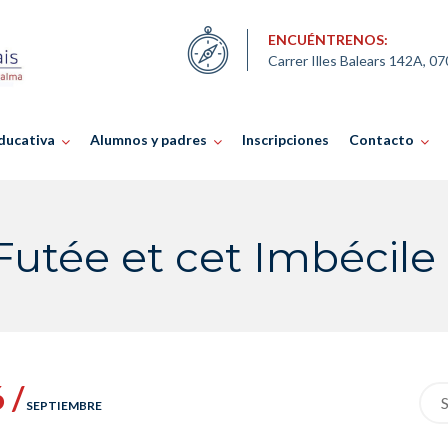
ENCUÉNTRENOS:
Carrer Illes Balears 142A, 0
ducativa
Alumnos y padres
Inscripciones
Contacto
 Futée et cet Imbécil
 /
Sea
SEPTIEMBRE
for: