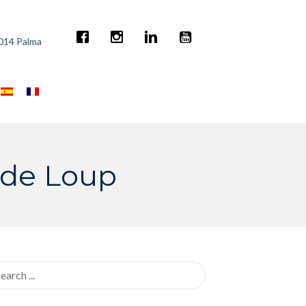
7014 Palma
e de Loup
rch