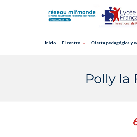
Skip
to
content
Inicio
El centro
Oferta pedagógica y e
Polly la
6