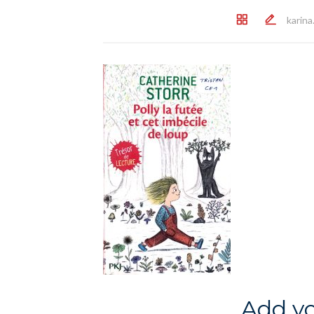
karin
Add y