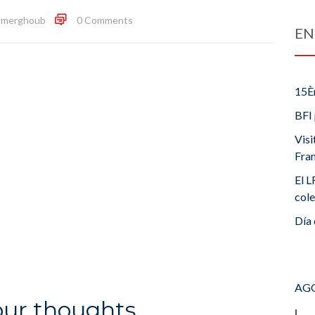
a.merghoub
0 Comments
EN
15È
BFI 
Visi
Fra
El L
cole
Día 
AGO
our thoughts
L