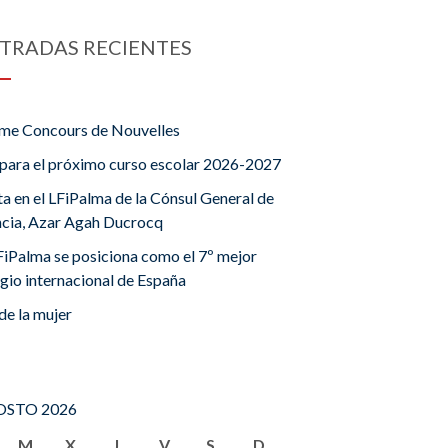
TRADAS RECIENTES
me Concours de Nouvelles
para el próximo curso escolar 2026-2027
ta en el LFiPalma de la Cónsul General de
ncia, Azar Agah Ducrocq
FiPalma se posiciona como el 7º mejor
gio internacional de España
de la mujer
STO 2026
M
X
J
V
S
D