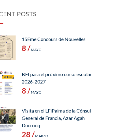
CENT POSTS
15Ème Concours de Nouvelles
8 /
MAYO
BFI para el próximo curso escolar
2026-2027
8 /
MAYO
Visita en el LFiPalma de la Cónsul
General de Francia, Azar Agah
Ducrocq
28 /
MARZO