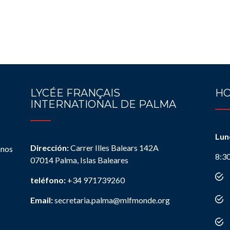
LYCÉE FRANÇAIS
HO
INTERNATIONAL DE PALMA
Lun
Dirección:
Carrer Illes Balears 142A
anos
8:3
07014 Palma, Islas Baleares
teléfono:
+34 971739260
Email:
secretaria.palma@mlfmonde.org