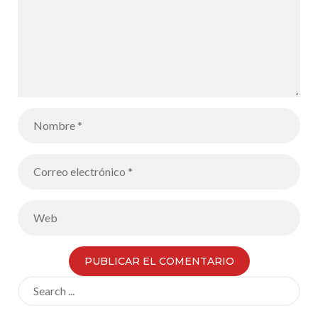
Search
for: