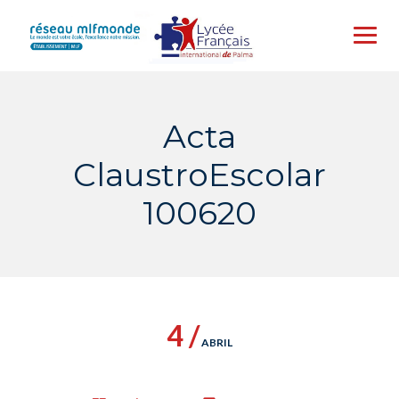
Skip
to
content
Acta
ClaustroEscolar
100620
4 /
ABRIL