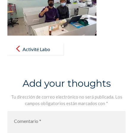
Post
navigation
Activité Labo
avec les
élèves de
3ème –
Add your thoughts
Actividad de
laboratorio
Tu dirección de correo electrónico no será publicada.
Los
campos obligatorios están marcados con
*
con los
alumnos de 3º
de ESO