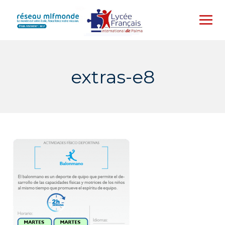
Skip
to
content
extras-e8