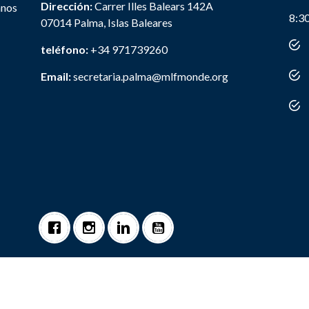
Dirección:
Carrer Illes Balears 142A
anos
8:3
07014 Palma, Islas Baleares
teléfono:
+34 971739260
Email:
secretaria.palma@mlfmonde.org