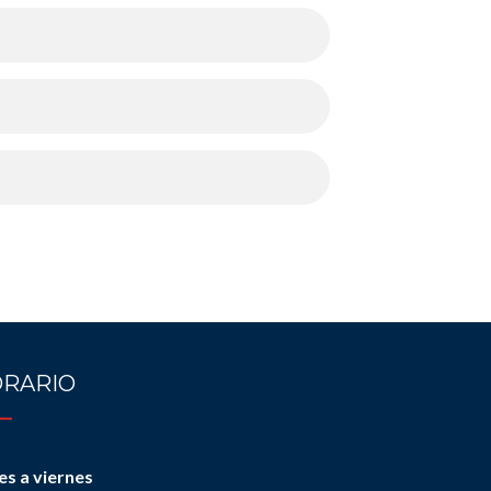
RARIO
es a viernes