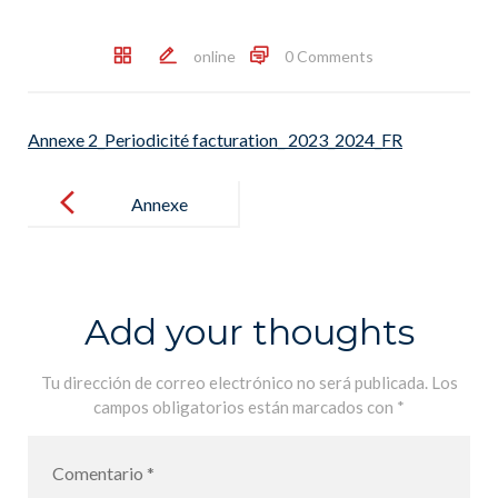
online
0 Comments
Annexe 2_Periodicité facturation_ 2023_2024_FR
Post
navigation
Annexe
2_Periodicité
facturation_
2023_2024_F
Add your thoughts
R
Tu dirección de correo electrónico no será publicada.
Los
campos obligatorios están marcados con
*