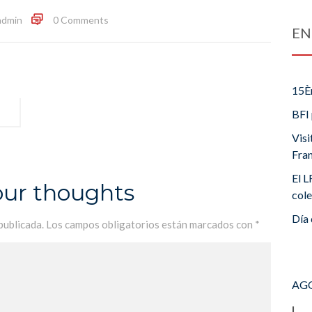
admin
0 Comments
EN
15È
BFI 
Visi
Fra
El L
our thoughts
cole
Día 
publicada.
Los campos obligatorios están marcados con
*
AGO
L