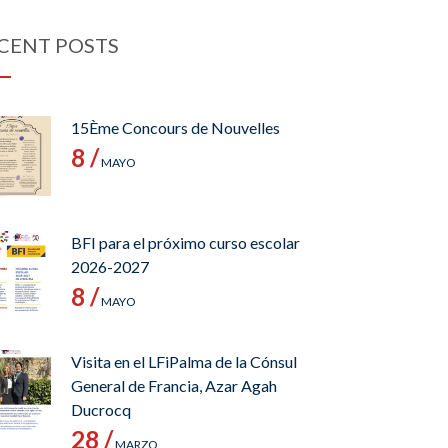
CENT POSTS
15Ème Concours de Nouvelles
8 /
MAYO
BFI para el próximo curso escolar
2026-2027
8 /
MAYO
Visita en el LFiPalma de la Cónsul
General de Francia, Azar Agah
Ducrocq
28 /
MARZO