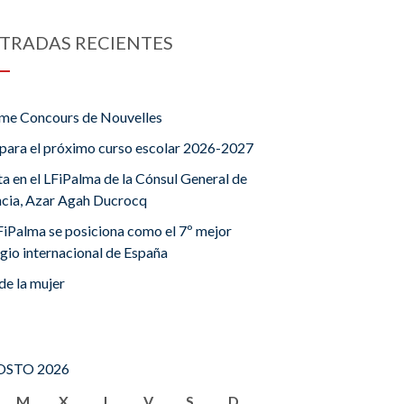
TRADAS RECIENTES
me Concours de Nouvelles
para el próximo curso escolar 2026-2027
ta en el LFiPalma de la Cónsul General de
ncia, Azar Agah Ducrocq
FiPalma se posiciona como el 7º mejor
gio internacional de España
de la mujer
STO 2026
M
X
J
V
S
D