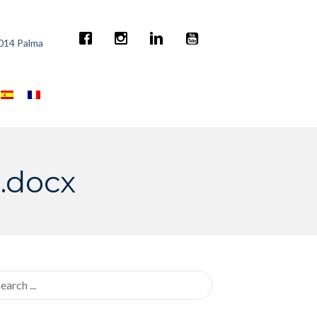
7014 Palma
.docx
rch