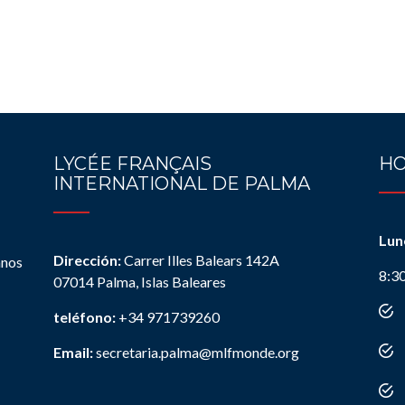
LYCÉE FRANÇAIS
HO
INTERNATIONAL DE PALMA
Lun
Dirección:
Carrer Illes Balears 142A
anos
8:3
07014 Palma, Islas Baleares
teléfono:
+34 971739260
Email:
secretaria.palma@mlfmonde.org