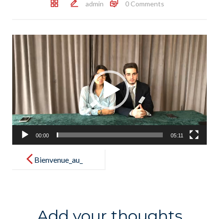
admin
0 Comments
Reproductor
de
vídeo
00:00
05:11
Post
navigation
Bienvenue_au_
Président_de_
de_la_Commis
sion_(UNEP)
Add your thoughts