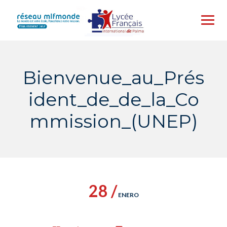
Skip
to
content
Bienvenue_au_Prés
ident_de_de_la_Co
mmission_(UNEP)
28 /
ENERO