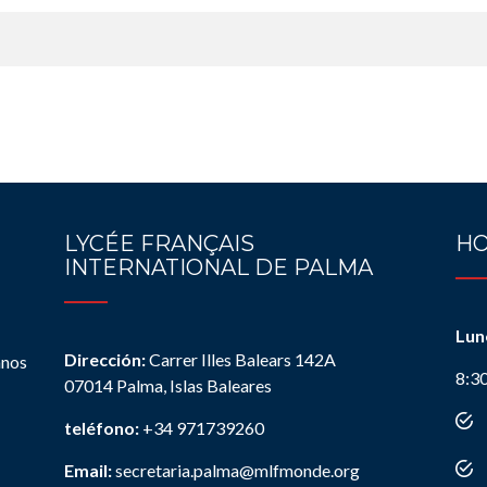
LYCÉE FRANÇAIS
HO
INTERNATIONAL DE PALMA
Lun
Dirección:
Carrer Illes Balears 142A
anos
8:3
07014 Palma, Islas Baleares
teléfono:
+34 971739260
Email:
secretaria.palma@mlfmonde.org