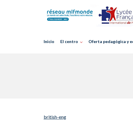
Skip
to
content
Inicio
El centro
Oferta pedagógica y e
british-eng