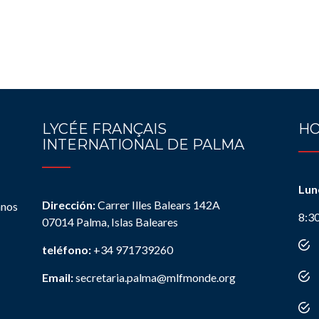
LYCÉE FRANÇAIS
HO
INTERNATIONAL DE PALMA
Lun
Dirección:
Carrer Illes Balears 142A
anos
8:3
07014 Palma, Islas Baleares
teléfono:
+34 971739260
Email:
secretaria.palma@mlfmonde.org