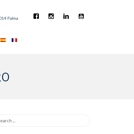
7014 Palma
20
rch