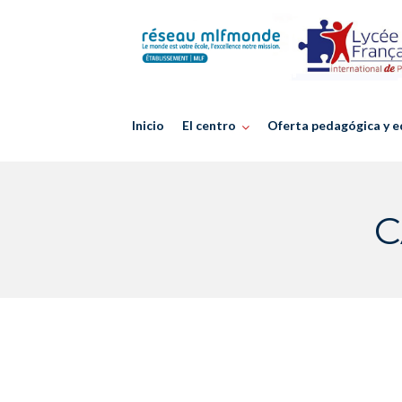
Skip
to
content
Inicio
El centro
Oferta pedagógica y e
C