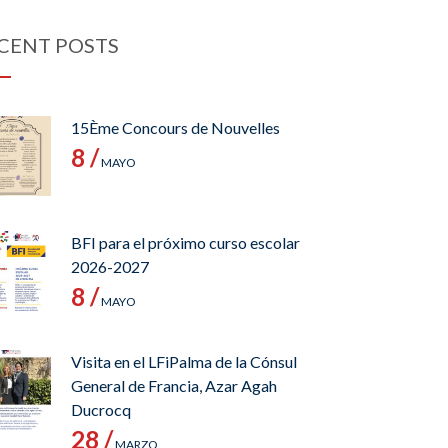
CENT POSTS
15Ème Concours de Nouvelles
8 /
MAYO
BFI para el próximo curso escolar
2026-2027
8 /
MAYO
Visita en el LFiPalma de la Cónsul
General de Francia, Azar Agah
Ducrocq
28 /
MARZO