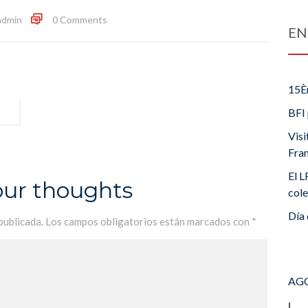
admin
0 Comments
EN
15È
BFI 
Visi
Fra
El L
our thoughts
cole
Día 
publicada.
Los campos obligatorios están marcados con
*
AGO
L