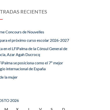
TRADAS RECIENTES
me Concours de Nouvelles
para el próximo curso escolar 2026-2027
ta en el LFiPalma de la Cónsul General de
ncia, Azar Agah Ducrocq
FiPalma se posiciona como el 7º mejor
gio internacional de España
de la mujer
STO 2026
M
X
J
V
S
D