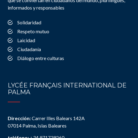
que se conviertan en ciudadanos del mundo, plurilingües,
informados y responsables
Solidaridad
Respeto mutuo
Laicidad
Ciudadanía
Diálogo entre culturas
LYCÉE FRANÇAIS INTERNATIONAL DE
PALMA
Dirección:
Carrer Illes Balears 142A
07014 Palma, Islas Baleares
teléfono:
+34 971739260