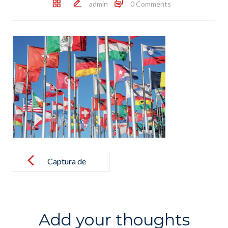
admin
0 Comments
Post
navigation
Captura de
pantalla
2019-10-29 a
las 16.33.24
Add your thoughts