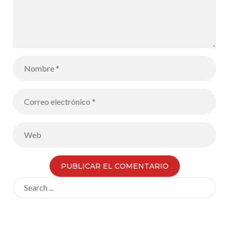
Search
for: