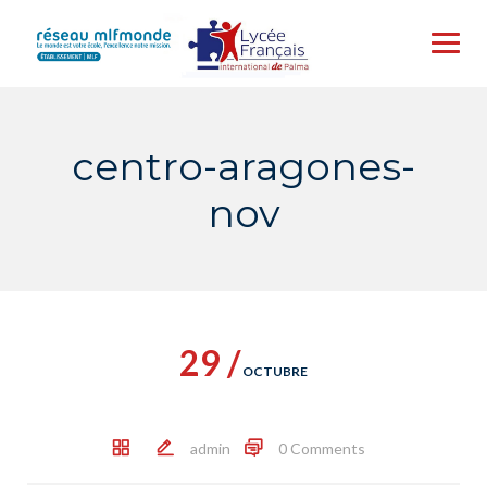
Skip
to
content
centro-aragones-
nov
29 /
OCTUBRE
admin
0 Comments