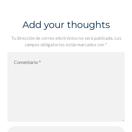
Carnaval au
LFiP – Es
Carnaval en el
Add your thoughts
LFiP
Tu dirección de correo electrónico no será publicada.
Los
campos obligatorios están marcados con
*