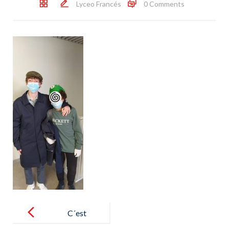
Lyceo Francés
0 Comments
Post
navigation
C´est