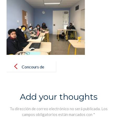
Post
navigation
Concours de
littérature
pour les 4ème
– Concurso de
Add your thoughts
literatura para
los 2º de ESO
Tu dirección de correo electrónico no será publicada.
Los
campos obligatorios están marcados con
*