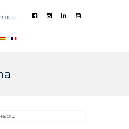
7014 Palma
na
rch