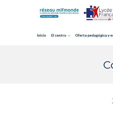
Skip
to
content
Inicio
El centro
Oferta pedagógica y e
C