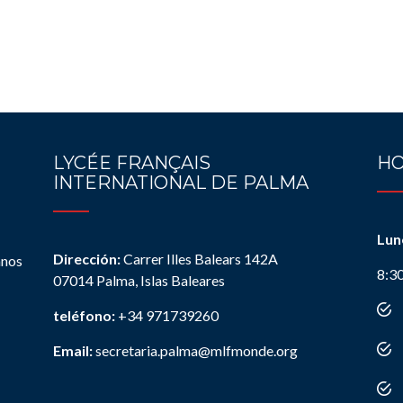
LYCÉE FRANÇAIS
HO
INTERNATIONAL DE PALMA
Lun
Dirección:
Carrer Illes Balears 142A
anos
8:3
07014 Palma, Islas Baleares
teléfono:
+34 971739260
Email:
secretaria.palma@mlfmonde.org