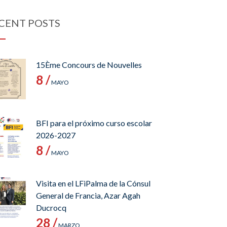
CENT POSTS
15Ème Concours de Nouvelles
8 /
MAYO
BFI para el próximo curso escolar
2026-2027
8 /
MAYO
Visita en el LFiPalma de la Cónsul
General de Francia, Azar Agah
Ducrocq
28 /
MARZO