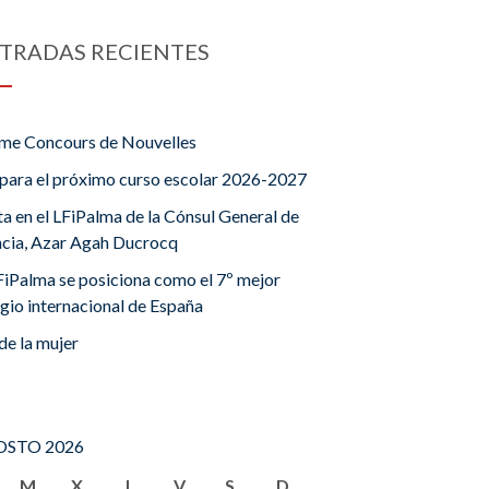
TRADAS RECIENTES
me Concours de Nouvelles
para el próximo curso escolar 2026-2027
ta en el LFiPalma de la Cónsul General de
ncia, Azar Agah Ducrocq
FiPalma se posiciona como el 7º mejor
gio internacional de España
de la mujer
STO 2026
M
X
J
V
S
D