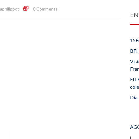
iaphilippot
0 Comments
EN
15È
BFI 
Visi
Fra
El L
cole
Día 
AGO
L