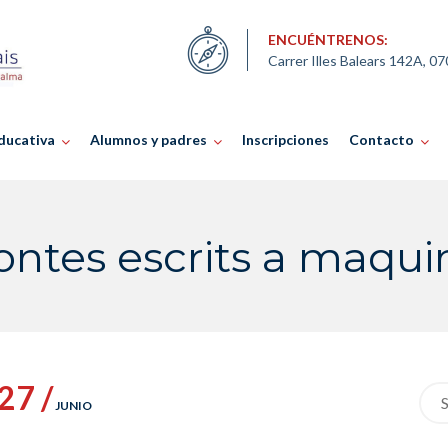
ENCUÉNTRENOS:
Carrer Illes Balears 142A, 0
ducativa
Alumnos y padres
Inscripciones
Contacto
ontes escrits a maqui
27 /
Sea
JUNIO
for: