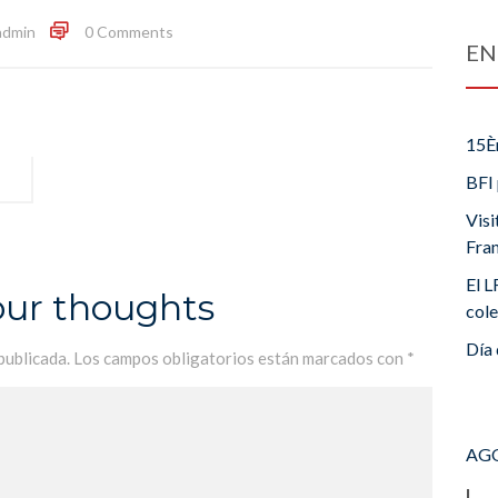
admin
0 Comments
EN
15È
BFI 
Visi
Fra
El L
our thoughts
cole
Día 
publicada.
Los campos obligatorios están marcados con
*
AGO
L