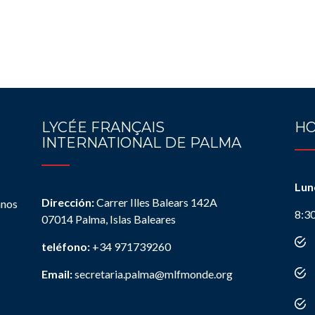
LYCÉE FRANÇAIS
HO
INTERNATIONAL DE PALMA
Lun
Dirección:
Carrer Illes Balears 142A
anos
8:3
07014 Palma, Islas Baleares
teléfono:
+34 971739260
Email:
secretaria.palma@mlfmonde.org