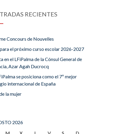
TRADAS RECIENTES
me Concours de Nouvelles
para el próximo curso escolar 2026-2027
ta en el LFiPalma de la Cónsul General de
ncia, Azar Agah Ducrocq
FiPalma se posiciona como el 7º mejor
gio internacional de España
de la mujer
STO 2026
M
X
J
V
S
D