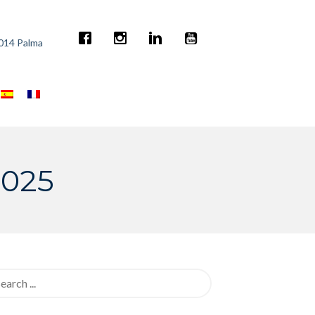
7014 Palma
2025
rch