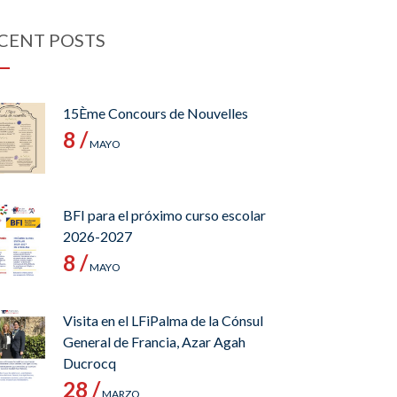
CENT POSTS
15Ème Concours de Nouvelles
8 /
MAYO
BFI para el próximo curso escolar
2026-2027
8 /
MAYO
Visita en el LFiPalma de la Cónsul
General de Francia, Azar Agah
Ducrocq
28 /
MARZO