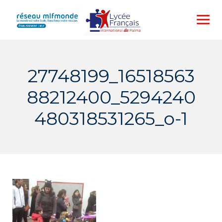
Skip
to
content
27748199_16518563
88212400_5294240
480318531265_o-1