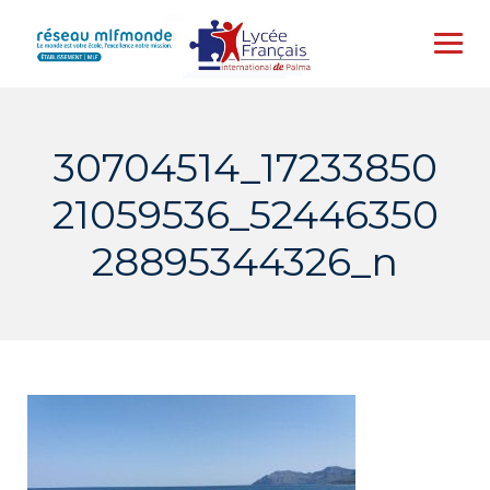
Skip
to
content
30704514_17233850
21059536_52446350
28895344326_n