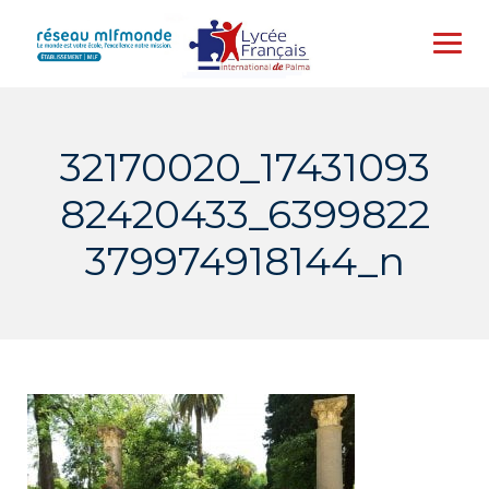
Skip
to
content
32170020_17431093
82420433_6399822
379974918144_n