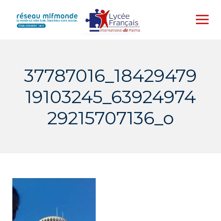
Skip
to
content
37787016_18429479
19103245_63924974
29215707136_o