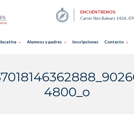
ENCUÉNTRENOS:
Carrer Illes Balears 142A, 0
ducativa
Alumnos y padres
Inscripciones
Contacto
37018146362888_902
4800_o