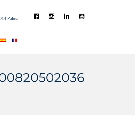
7014 Palma
600820502036