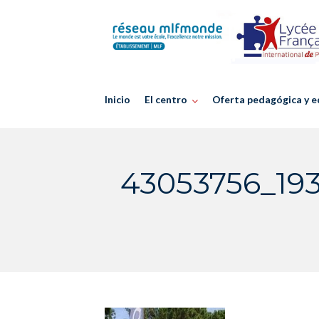
Skip
to
content
Inicio
El centro
Oferta pedagógica y e
43053756_19