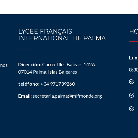
LYCÉE FRANÇAIS
HO
INTERNATIONAL DE PALMA
Lun
Dirección:
Carrer Illes Balears 142A
anos
8:3
07014 Palma, Islas Baleares
teléfono:
+34 971739260
Email:
secretaria.palma@mlfmonde.org