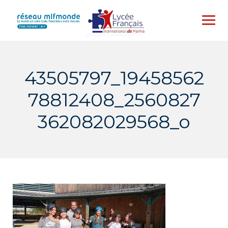
Skip
to
content
43505797_19458562
78812408_2560827
362082029568_o