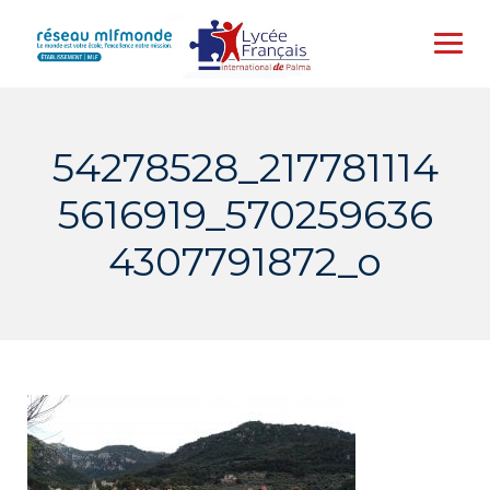
Skip
to
content
54278528_217781114
5616919_570259636
4307791872_o