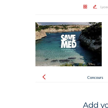
Lyce
Post
navigation
Concours
« ChangemakersProject » : 4
élèves de seconde y participent –
Concurso «Changemakers
Add y