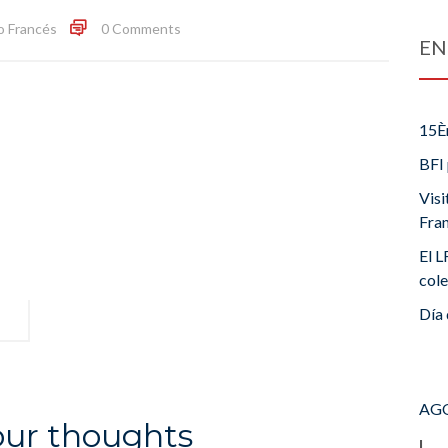
o Francés
0 Comments
EN
15È
BFI 
Visi
Fra
El L
cole
Día 
AGO
our thoughts
L