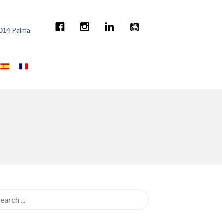
7014 Palma
rch