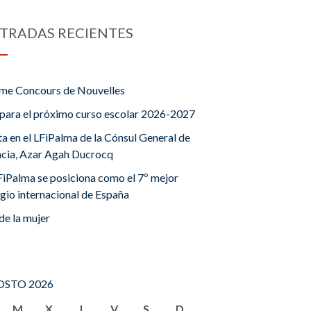
TRADAS RECIENTES
me Concours de Nouvelles
para el próximo curso escolar 2026-2027
ta en el LFiPalma de la Cónsul General de
ncia, Azar Agah Ducrocq
FiPalma se posiciona como el 7º mejor
gio internacional de España
de la mujer
STO 2026
M
X
J
V
S
D