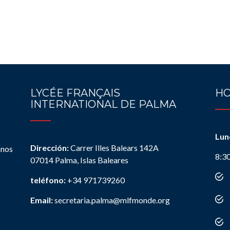
LYCÉE FRANÇAIS
HO
INTERNATIONAL DE PALMA
Lun
Dirección:
Carrer Illes Balears 142A
anos
8:3
07014 Palma, Islas Baleares
teléfono:
+34 971739260
Email:
secretaria.palma@mlfmonde.org