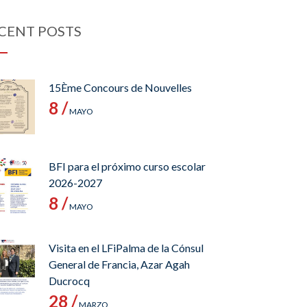
CENT POSTS
15Ème Concours de Nouvelles
8 /
MAYO
BFI para el próximo curso escolar
2026-2027
8 /
MAYO
Visita en el LFiPalma de la Cónsul
General de Francia, Azar Agah
Ducrocq
28 /
MARZO