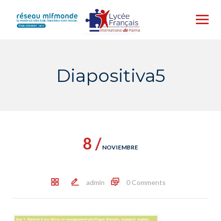
Skip
to
content
Diapositiva5
8 /
NOVIEMBRE
admin
0 Comments