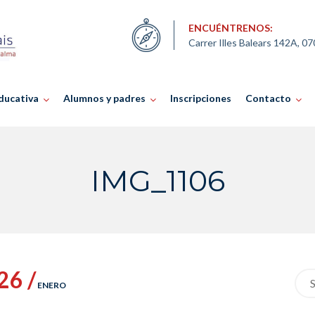
ENCUÉNTRENOS:
Carrer Illes Balears 142A, 0
ducativa
Alumnos y padres
Inscripciones
Contacto
IMG_1106
26 /
Sea
ENERO
for: