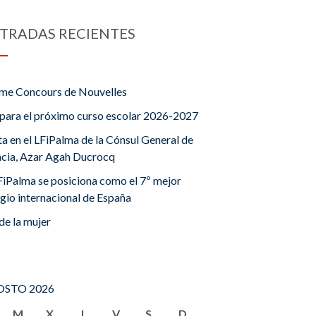
TRADAS RECIENTES
me Concours de Nouvelles
para el próximo curso escolar 2026-2027
ta en el LFiPalma de la Cónsul General de
ncia, Azar Agah Ducrocq
FiPalma se posiciona como el 7º mejor
gio internacional de España
de la mujer
STO 2026
M
X
J
V
S
D