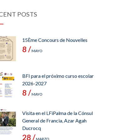
CENT POSTS
15Ème Concours de Nouvelles
8 /
MAYO
BFI para el próximo curso escolar
2026-2027
8 /
MAYO
Visita en el LFiPalma de la Cónsul
General de Francia, Azar Agah
Ducrocq
28 /
MARZO