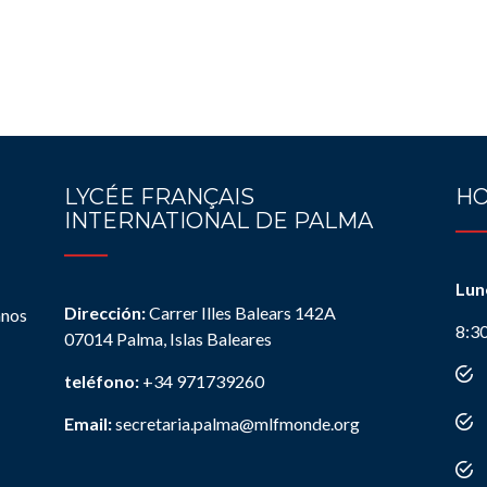
LYCÉE FRANÇAIS
HO
INTERNATIONAL DE PALMA
Lun
Dirección:
Carrer Illes Balears 142A
anos
8:3
07014 Palma, Islas Baleares
teléfono:
+34 971739260
Email:
secretaria.palma@mlfmonde.org