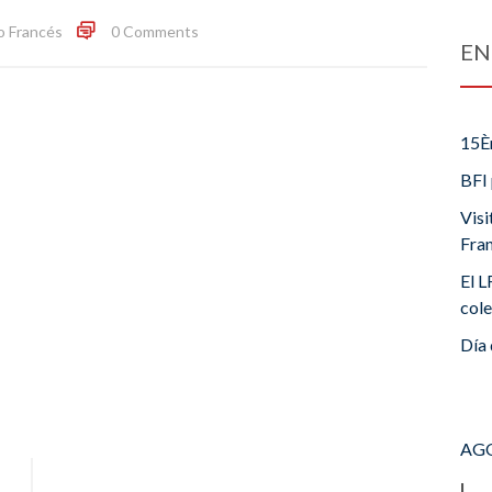
o Francés
0 Comments
EN
15È
BFI 
Visi
Fra
El L
cole
Día 
AGO
L