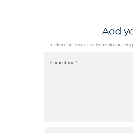
font à merveille – «Decir el amor»,
los alumnos de 4B lo hacen
maravillosamente
Add y
Tu dirección de correo electrónico no será 