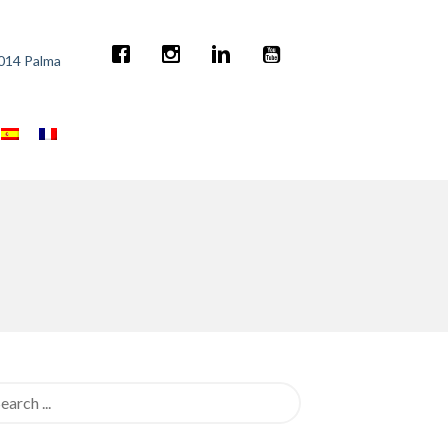
7014 Palma
rch