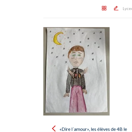
Lyce
Post
navigation
«Dire l´amour», les élèves de 4B le