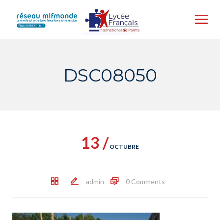
Skip
to
content
DSC08050
13 /
OCTUBRE
admin
0 Comments