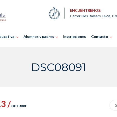
ENCUÉNTRENOS:
Carrer Illes Balears 142A, 0
ducativa
Alumnos y padres
Inscripciones
Contacto
DSC08091
3 /
Sea
OCTUBRE
for: