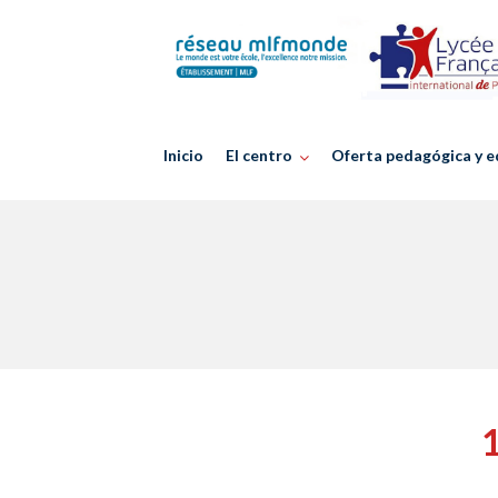
Skip
to
content
Inicio
El centro
Oferta pedagógica y e
1