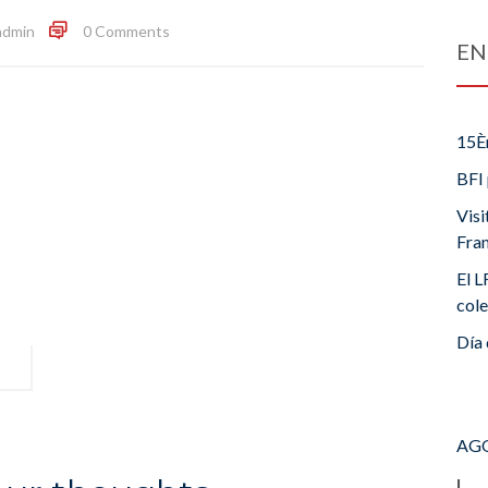
admin
0 Comments
EN
15È
BFI 
Visi
Fra
El L
cole
Día 
AGO
L