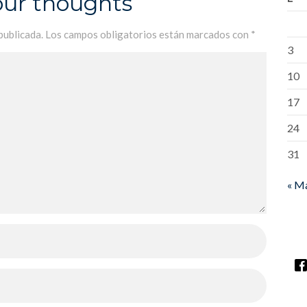
our thoughts
publicada.
Los campos obligatorios están marcados con
*
3
10
17
24
31
« M