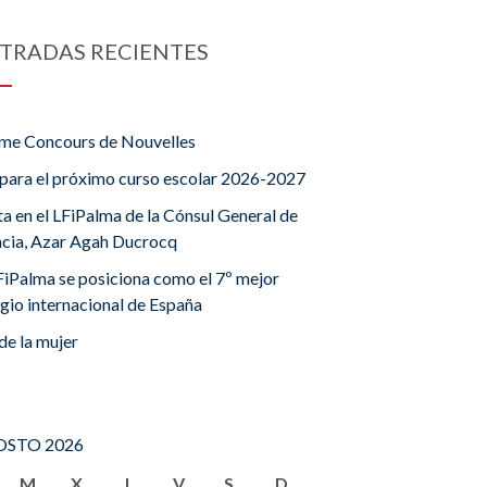
TRADAS RECIENTES
me Concours de Nouvelles
para el próximo curso escolar 2026-2027
ta en el LFiPalma de la Cónsul General de
ncia, Azar Agah Ducrocq
FiPalma se posiciona como el 7º mejor
gio internacional de España
de la mujer
STO 2026
M
X
J
V
S
D