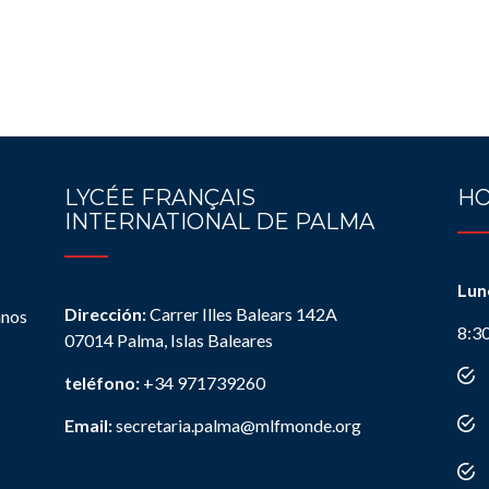
LYCÉE FRANÇAIS
HO
INTERNATIONAL DE PALMA
Lun
Dirección:
Carrer Illes Balears 142A
anos
8:3
07014 Palma, Islas Baleares
teléfono:
+34 971739260
Email:
secretaria.palma@mlfmonde.org