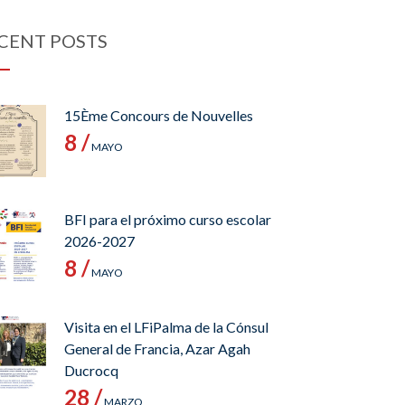
CENT POSTS
15Ème Concours de Nouvelles
8 /
MAYO
BFI para el próximo curso escolar
2026-2027
8 /
MAYO
Visita en el LFiPalma de la Cónsul
General de Francia, Azar Agah
Ducrocq
28 /
MARZO