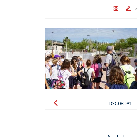
Post
navigation
DSC08091