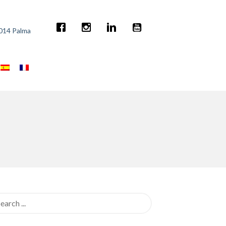
7014 Palma
rch