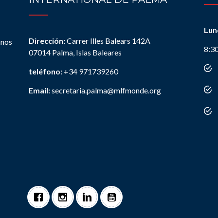
Lun
Dirección:
Carrer Illes Balears 142A
anos
8:3
07014 Palma, Islas Baleares
teléfono:
+34 971739260
Email:
secretaria.palma@mlfmonde.org