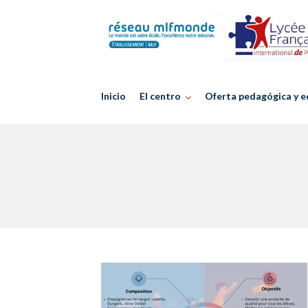
Skip
to
content
Inicio
El centro
Oferta pedagógica y e