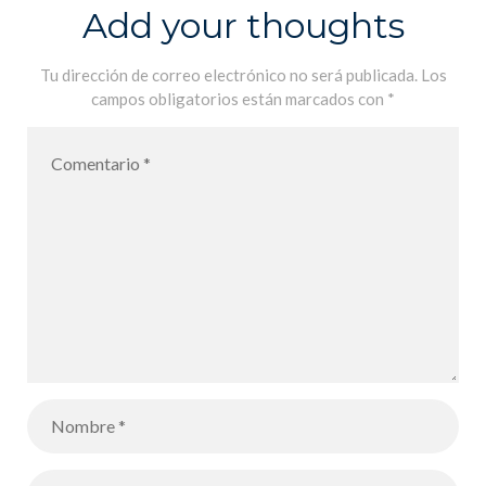
2022 – Yendo
Add your thoughts
hacia al curso
escolar 2021-
Tu dirección de correo electrónico no será publicada.
Los
campos obligatorios están marcados con
*
2022