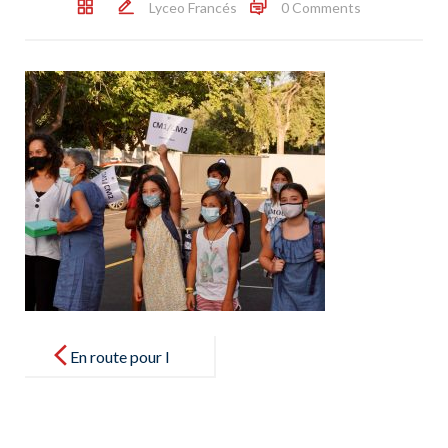
Lyceo Francés
0 Comments
Post
navigation
En route pour l
´année
scolaire 2021-