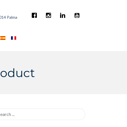
7014 Palma
roduct
rch