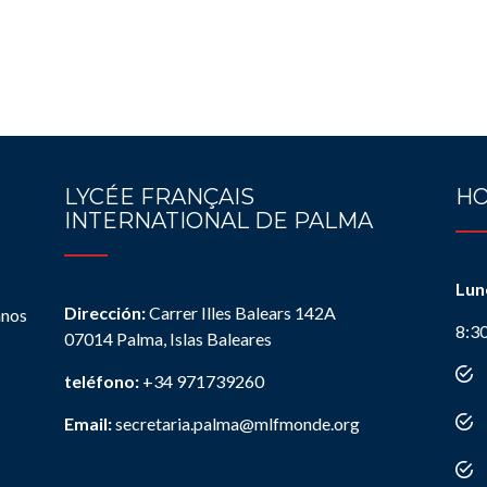
LYCÉE FRANÇAIS
HO
INTERNATIONAL DE PALMA
Lun
Dirección:
Carrer Illes Balears 142A
anos
8:3
07014 Palma, Islas Baleares
teléfono:
+34 971739260
Email:
secretaria.palma@mlfmonde.org