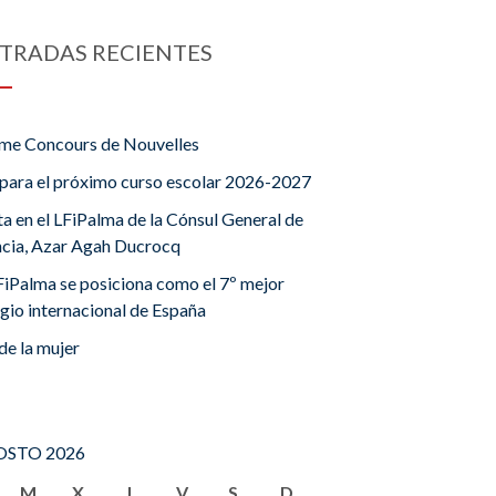
TRADAS RECIENTES
me Concours de Nouvelles
para el próximo curso escolar 2026-2027
ta en el LFiPalma de la Cónsul General de
ncia, Azar Agah Ducrocq
FiPalma se posiciona como el 7º mejor
gio internacional de España
de la mujer
STO 2026
M
X
J
V
S
D