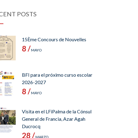
CENT POSTS
15Ème Concours de Nouvelles
8 /
MAYO
BFI para el próximo curso escolar
2026-2027
8 /
MAYO
Visita en el LFiPalma de la Cónsul
General de Francia, Azar Agah
Ducrocq
28 /
MARZO