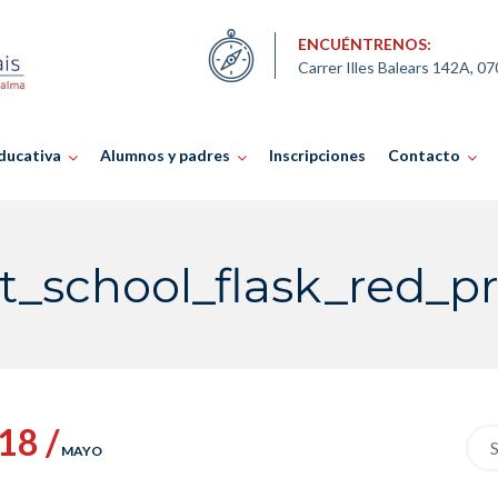
ENCUÉNTRENOS:
Carrer Illes Balears 142A, 0
ducativa
Alumnos y padres
Inscripciones
Contacto
t_school_flask_red_p
18 /
Sea
MAYO
for: