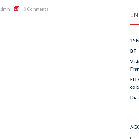
admin
0 Comments
EN
15È
BFI 
Visi
Fra
El L
cole
Día 
AGO
L