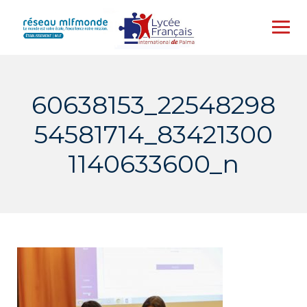
Skip
to
content
60638153_22548298
54581714_83421300
1140633600_n