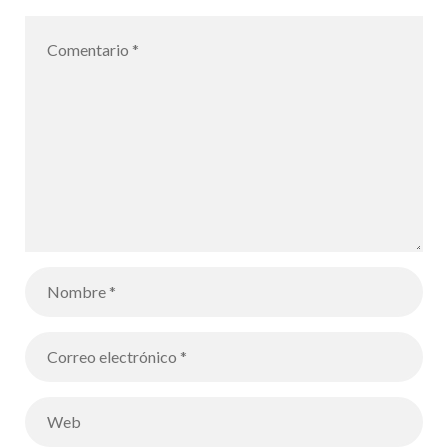
: los
estudiantes
debaten su
visión de la UE
en el futuro