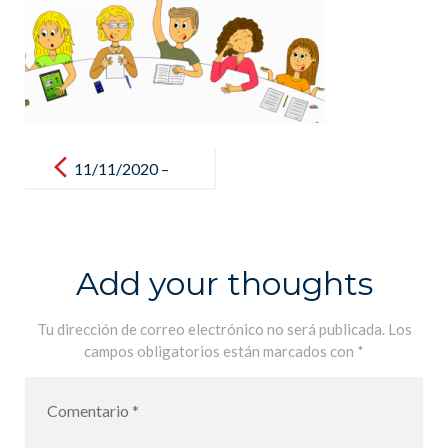
Post
navigation
11/11/2020 –
Conseil des
enfants /
Consejo de los
Add your thoughts
Niños
Tu dirección de correo electrónico no será publicada.
Los
campos obligatorios están marcados con
*