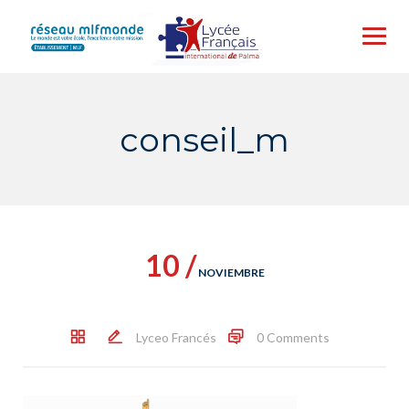
Skip
to
content
conseil_m
10 /
NOVIEMBRE
Lyceo Francés
0 Comments