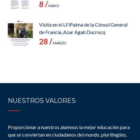
8 /
MAYO
Visita en el LFiPalma de la Cónsul General
de Francia, Azar Agah Ducrocq
28 /
MARZO
NUESTROS VALORES
Proporcionar a nuestros alumnos la mejor educación para
que se conviertan en ciudadanos del mundo, plurilingües,