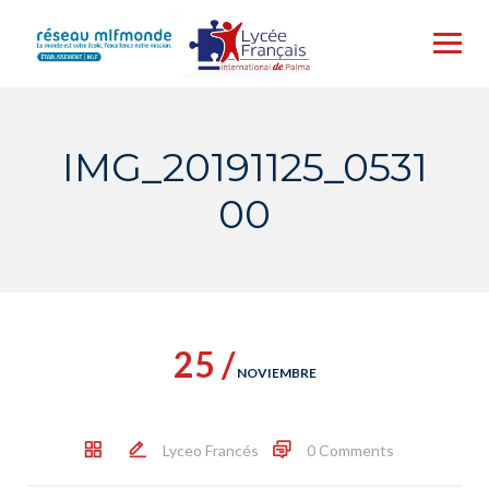
Skip
to
content
IMG_20191125_0531
00
25 /
NOVIEMBRE
Lyceo Francés
0 Comments