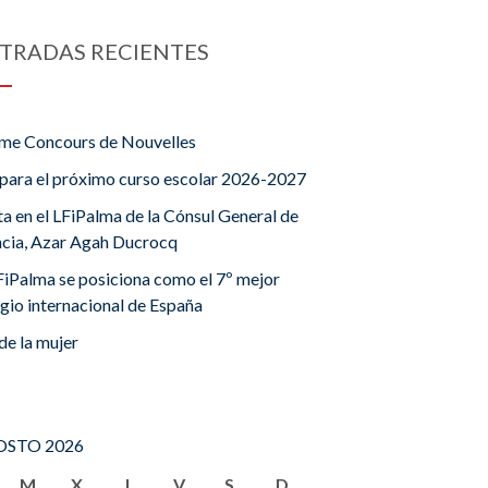
TRADAS RECIENTES
me Concours de Nouvelles
para el próximo curso escolar 2026-2027
ta en el LFiPalma de la Cónsul General de
ncia, Azar Agah Ducrocq
FiPalma se posiciona como el 7º mejor
gio internacional de España
de la mujer
STO 2026
M
X
J
V
S
D