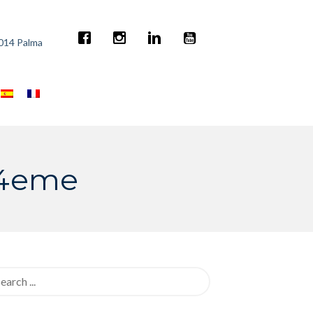
7014 Palma
 4eme
rch