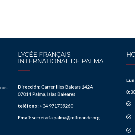
LYCÉE FRANÇAIS
HO
INTERNATIONAL DE PALMA
Lun
Dirección:
Carrer Illes Balears 142A
anos
8:3
07014 Palma, Islas Baleares
teléfono:
+34 971739260
Email:
secretaria.palma@mlfmonde.org