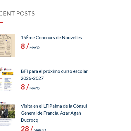
CENT POSTS
15Ème Concours de Nouvelles
8 /
MAYO
BFI para el próximo curso escolar
2026-2027
8 /
MAYO
Visita en el LFiPalma de la Cónsul
General de Francia, Azar Agah
Ducrocq
28 /
MARZO