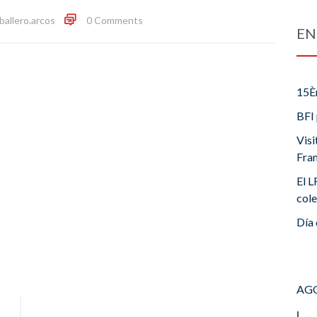
ballero.arcos
0 Comments
EN
15È
BFI 
Visi
Fra
El L
cole
Día 
AGO
L