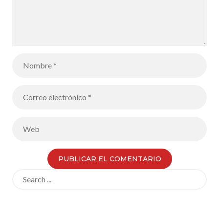
Search
for: