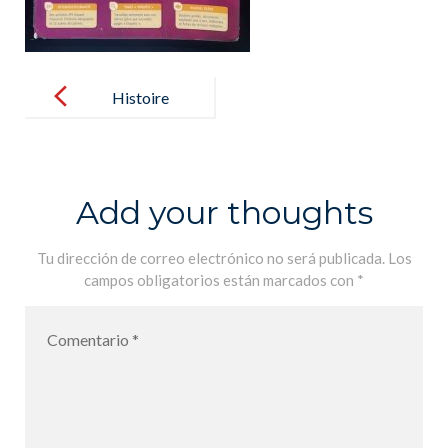
Post
navigation
Histoire
Géographie
Enseignement
moral et
Add your thoughts
civique 4e
Cycle 4:
Tu dirección de correo electrónico no será publicada.
Los
campos obligatorios están marcados con
*
Manuel élève