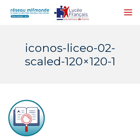
Skip
to
content
iconos-liceo-02-
scaled-120×120-1