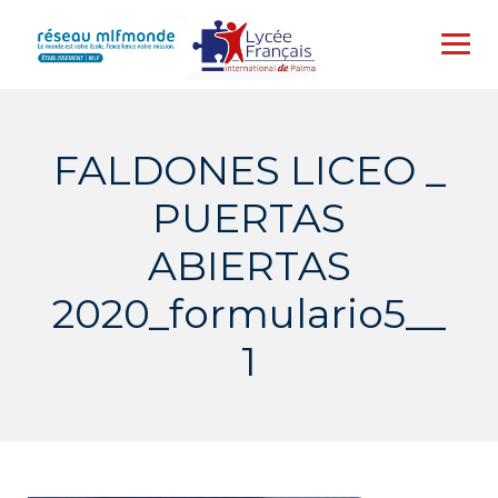
Skip
to
content
FALDONES LICEO _
PUERTAS
ABIERTAS
2020_formulario5__
1