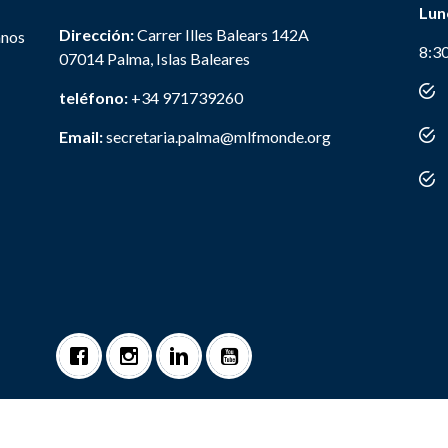
Lun
Dirección:
Carrer Illes Balears 142A
anos
8:3
07014 Palma, Islas Baleares
teléfono:
+34 971739260
Email:
secretaria.palma@mlfmonde.org