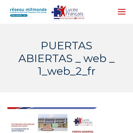
Skip
to
content
PUERTAS
ABIERTAS _ web _
1_web_2_fr