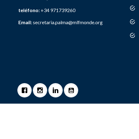
teléfono:
+34 971739260
Email:
secretaria.palma@mlfmonde.org