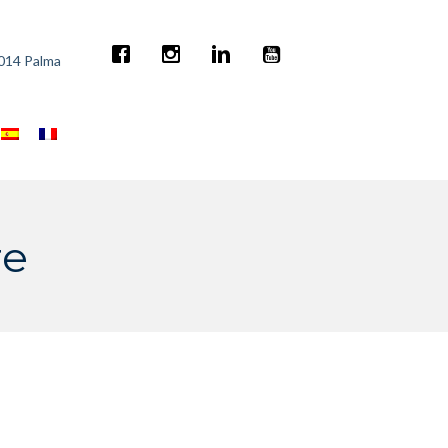
7014 Palma
re