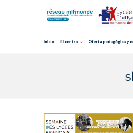
Skip
to
content
Inicio
El centro
Oferta pedagógica y e
s