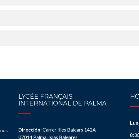
LYCÉE FRANÇAIS
HO
INTERNATIONAL DE PALMA
Lun
Dirección:
Carrer Illes Balears 142A
anos
8:3
07014 Palma, Islas Baleares