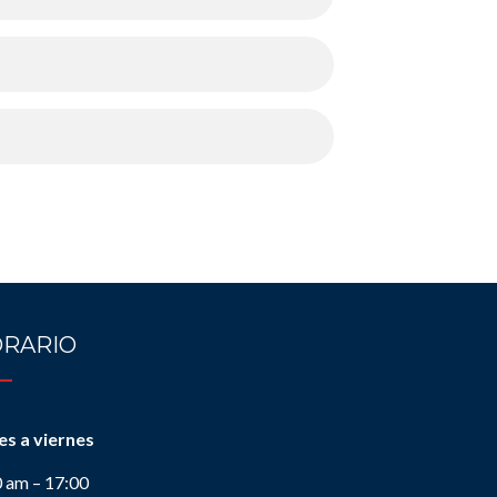
RARIO
es a viernes
0 am – 17:00