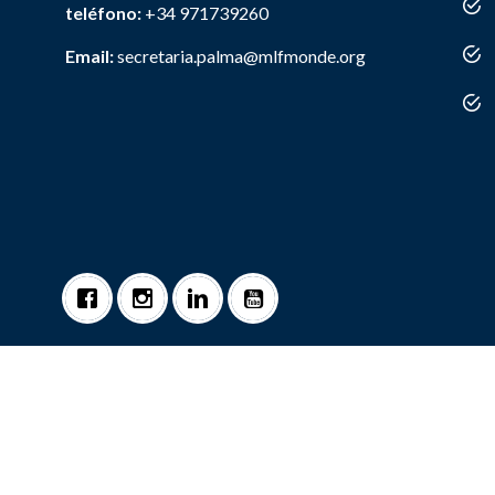
teléfono:
+34 971739260
Email:
secretaria.palma@mlfmonde.org