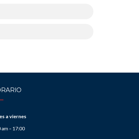
RARIO
es a viernes
0 am – 17:00