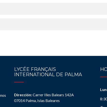
LYCÉE FRANÇAIS
HO
INTERNATIONAL DE PALMA
Lun
Dirección:
Carrer Illes Balears 142A
anos
8:3
07014 Palma, Islas Baleares