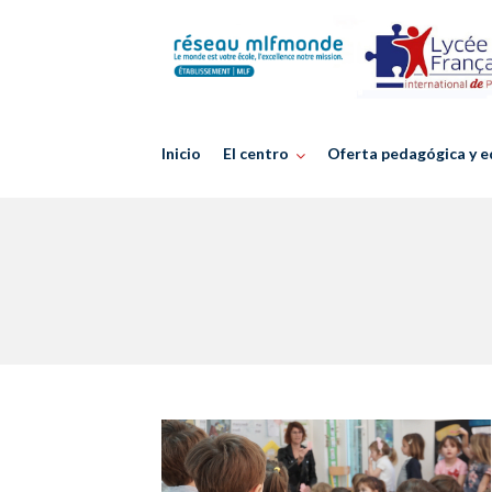
Skip
to
content
Inicio
El centro
Oferta pedagógica y e