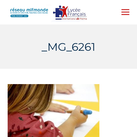
Skip
to
content
_MG_6261