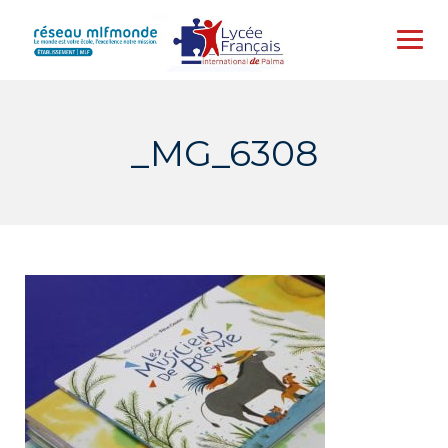
Skip
to
content
_MG_6308